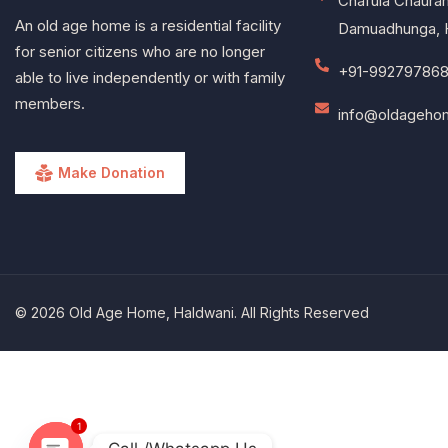
Chafula Chaurah
An old age home is a residential facility
Damuadhunga, 
for senior citizens who are no longer
+91-992797868
able to live independently or with family
members.
info@oldagehom
Make Donation
© 2026 Old Age Home, Haldwani. All Rights Reserved
1