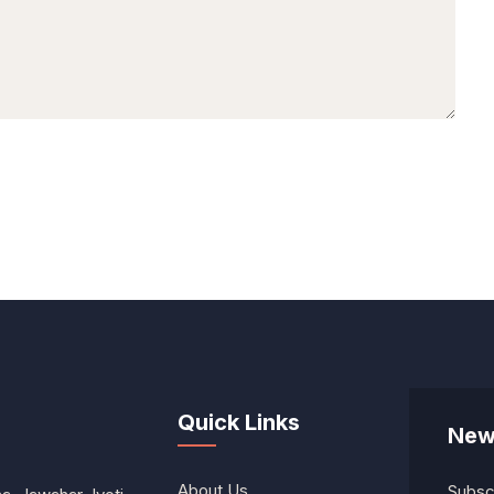
Quick Links
New
About Us
Subscr