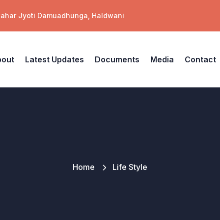
wahar Jyoti Damuadhunga, Haldwani
out
Latest Updates
Documents
Media
Contact
Home
Life Style