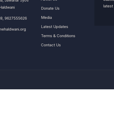
a, Jawahar Jyoti
lates
Haldwani
Donate Us
Media
8, 9627555626
Latest Updates
ehaldwani.org
Terms & Conditions
Contact Us