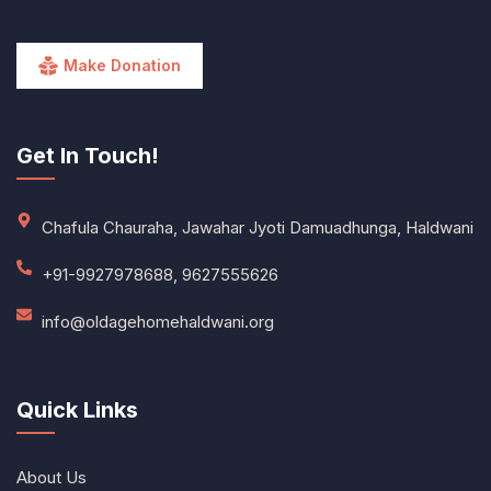
Make Donation
Get In Touch!
Chafula Chauraha, Jawahar Jyoti Damuadhunga, Haldwani
+91-9927978688, 9627555626
info@oldagehomehaldwani.org
Quick Links
About Us