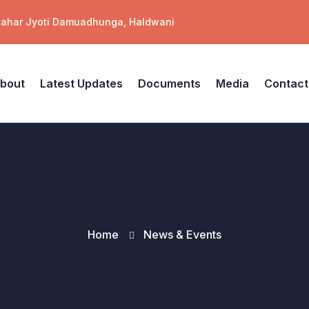
wahar Jyoti Damuadhunga, Haldwani
bout
Latest Updates
Documents
Media
Contact
Home
News & Events