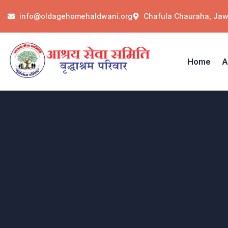
info@oldagehomehaldwani.org
Chafula Chauraha, Ja
Home
A