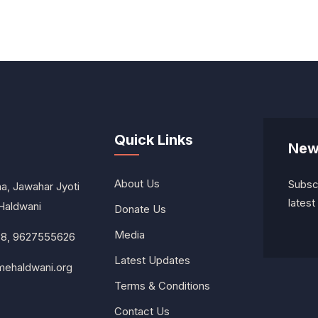
Quick Links
New
About Us
Subscr
a, Jawahar Jyoti
lates
Haldwani
Donate Us
Media
8, 9627555626
Latest Updates
ehaldwani.org
Terms & Conditions
Contact Us